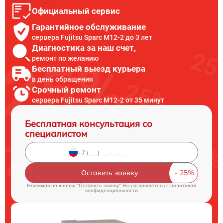
Официальный сервис
Гарантийное обслуживание
сервера Fujitsu Sparc M12-2 до 3 лет
Диагностика за наш счет,
ремонт по желанию
Бесплатный выезд курьера
в день обращения
Срочный ремонт
сервера Fujitsu Sparc M12-2 от 35 минут
Бесплатная консультация со
специалистом
Оставить заявку
Нажимая на кнопку "Оставить заявку" Вы соглашаетесь c
политикой
конфиденциальности