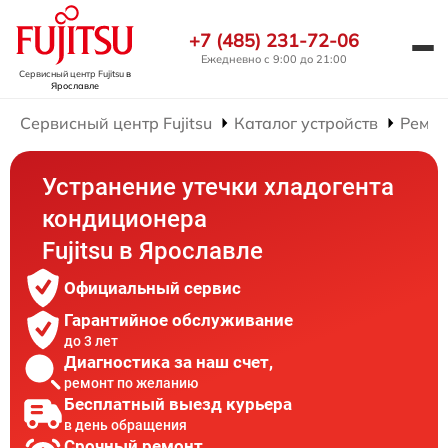
+7 (485) 231-72-06
Ежедневно с 9:00 до 21:00
Сервисный центр Fujitsu
в
Ярославле
Сервисный центр Fujitsu
Каталог устройств
Ремон
Устранение утечки хладогента
кондиционера
Fujitsu в Ярославле
Официальный сервис
Гарантийное обслуживание
до 3 лет
Диагностика за наш счет,
ремонт по желанию
Бесплатный выезд курьера
в день обращения
Срочный ремонт